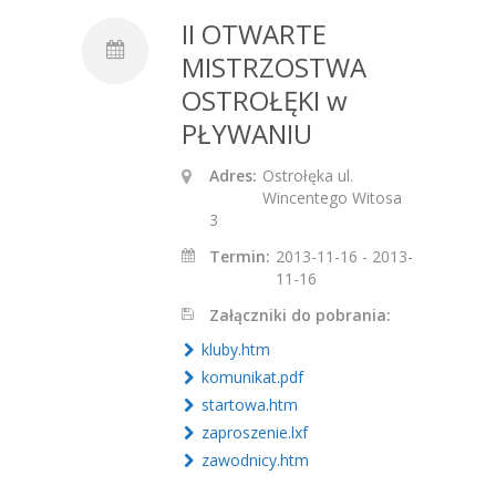
II OTWARTE
MISTRZOSTWA
OSTROŁĘKI w
PŁYWANIU
Adres:
Ostrołęka ul.
Wincentego Witosa
3
Termin:
2013-11-16 - 2013-
11-16
Załączniki do pobrania:
kluby.htm
komunikat.pdf
startowa.htm
zaproszenie.lxf
zawodnicy.htm