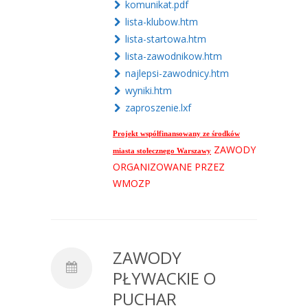
komunikat.pdf
lista-klubow.htm
lista-startowa.htm
lista-zawodnikow.htm
najlepsi-zawodnicy.htm
wyniki.htm
zaproszenie.lxf
Projekt współfinansowany ze środków
ZAWODY
miasta stołecznego Warszawy
ORGANIZOWANE PRZEZ
WMOZP
ZAWODY
PŁYWACKIE O
PUCHAR