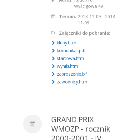
Wyścigowa 49
Termin:
2013-11-09 - 2013-
11-09
Załączniki do pobrania:
kluby.htm
komunikat.pdf
startowa.htm
wyniki.htm
zaproszenie.lxf
zawodnicy.htm
GRAND PRIX
WMOZP - rocznik
2000-2001 - IV