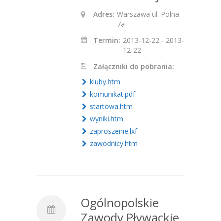
Adres:
Warszawa ul. Polna
7a
Termin:
2013-12-22 - 2013-
12-22
Załączniki do pobrania:
kluby.htm
komunikat.pdf
startowa.htm
wyniki.htm
zaproszenie.lxf
zawodnicy.htm
Ogólnopolskie
Zawody Pływackie