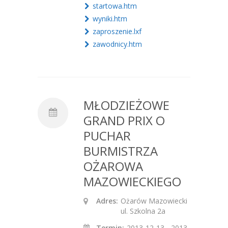
startowa.htm
wyniki.htm
zaproszenie.lxf
zawodnicy.htm
MŁODZIEŻOWE
GRAND PRIX O
PUCHAR
BURMISTRZA
OŻAROWA
MAZOWIECKIEGO
Adres:
Ożarów Mazowiecki
ul. Szkolna 2a
Termin:
2013-12-13 - 2013-