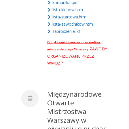
komunikat.pdf
lista-klubow.htm
lista-startowa.htm
lista-zawodnikow.htm
zaproszenie.lxf
Projekt współfinansowany ze środków
ZAWODY
miasta stołecznego Warszawy
ORGANIZOWANE PRZEZ
WMOZP
Międzynarodowe
Otwarte
Mistrzostwa
Warszawy w
pływaniu o puchar