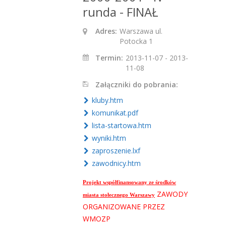
runda - FINAŁ
Adres:
Warszawa ul.
Potocka 1
Termin:
2013-11-07 - 2013-
11-08
Załączniki do pobrania:
kluby.htm
komunikat.pdf
lista-startowa.htm
wyniki.htm
zaproszenie.lxf
zawodnicy.htm
Projekt współfinansowany ze środków
ZAWODY
miasta stołecznego Warszawy
ORGANIZOWANE PRZEZ
WMOZP