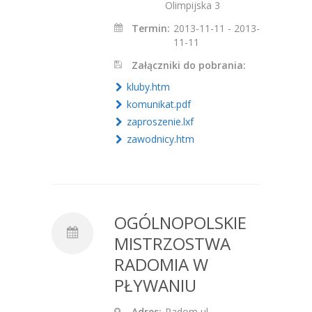
Olimpijska 3
Termin:
2013-11-11 - 2013-
11-11
Załączniki do pobrania:
kluby.htm
komunikat.pdf
zaproszenie.lxf
zawodnicy.htm
OGÓLNOPOLSKIE
MISTRZOSTWA
RADOMIA W
PŁYWANIU
Adres:
Radom ul.