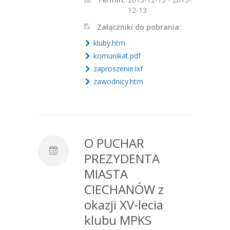
12-13
Załączniki do pobrania:
kluby.htm
komunikat.pdf
zaproszenie.lxf
zawodnicy.htm
O PUCHAR
PREZYDENTA
MIASTA
CIECHANÓW z
okazji XV-lecia
klubu MPKS